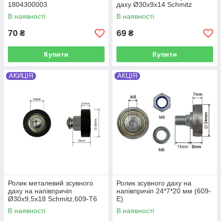
1804300003
даху Ø30x9x14 Schmitz
В наявності
В наявності
70
69
₴
₴
Купити
Купити
АКИЦІЯ
АКЦІЯ
Ролик металевий зсувного
Ролик зсувного даху на
даху на напівпричіп
напівпричіп 24*7*20 мм (609-
Ø30x9,5x18 Schmitz,609-T6
E)
В наявності
В наявності