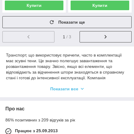
Купити
Купити
Показати ще
1
/ 3
Транспорт, що використовує причепи, часто в комплектації
має зсувні тени. Це значно полегшує завантаження та
розвантаження товару. Звісно, якщо всі елементи, що
відповідають за відчинення штори знаходяться в справному
стані і готові до інтенсивної експлуатації. Компанія
“
Комтранс-Україна
” забезпечує поставки фурнітури для
Показати все
зсувних дахів
і видатково-технічних матеріалів.
Можливість купити ролики дозволяє вирішити багато
проблем. Вони підходять до будь-яких розсувних систем.
Про нас
Адже саме ці деталі є одними з найважливіших елементів
тенової системи.
86% позитивних з 209 відгуків за рік
Механізм зсувного даху має тонкощі розробки. На багатьох
вантажівках встановлена саме вона.
Працює з 25.09.2013