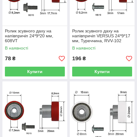
Ролик зсувного даху на
Ролик зсувного даху на
напівпричіп 24*9*20 мм,
напівпричіп VERSUS 24*9*17
608VT
мм, Туреччина, RVV-102
В наявності
В наявності
78
196
₴
₴
Купити
Купити