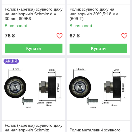
Ролик (каретка) зсувного даху
Ролик зсувного даху на
на напівпричіп Schmitz d =
напівпричіп 30*9,5*18 мм
30mm, 609B6
(609-T)
В наявності
В наявності
76
67
₴
₴
Купити
Купити
АКЦІЯ
Ролик (каретка) зсувного даху
на напівпричіп Schmitz
Ролик металевий зсувного