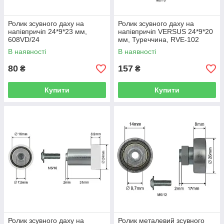
Ролик зсувного даху на
Ролик зсувного даху на
напівпричіп 24*9*23 мм,
напівпричіп VERSUS 24*9*20
608VD/24
мм, Туреччина, RVE-102
В наявності
В наявності
80
157
₴
₴
Купити
Купити
Ролик зсувного даху на
Ролик металевий зсувного