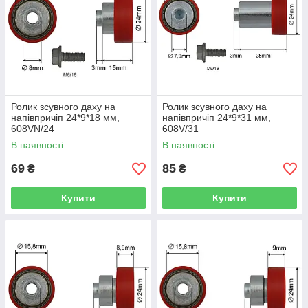
Ролик зсувного даху на
Ролик зсувного даху на
напівпричіп 24*9*18 мм,
напівпричіп 24*9*31 мм,
608VN/24
608V/31
В наявності
В наявності
69
85
₴
₴
Купити
Купити