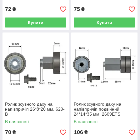
72
75
₴
₴
Купити
Купити
Ролик зсувного даху на
Ролик зсувного даху на
напівпричіп 26*8*20 мм, 629-
напівпричіп подвійний
B
24*14*35 мм, 2609ETS
В наявності
В наявності
70
106
₴
₴