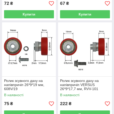
72
67
₴
₴
Купити
Купити
Ролик зсувного даху на
Ролик зсувного даху на
напівпричіп 26*9*19 мм,
напівпричіп VERSUS
608V/19
26*9*17,7 мм, RVV-101
В наявності
В наявності
75
222
₴
₴