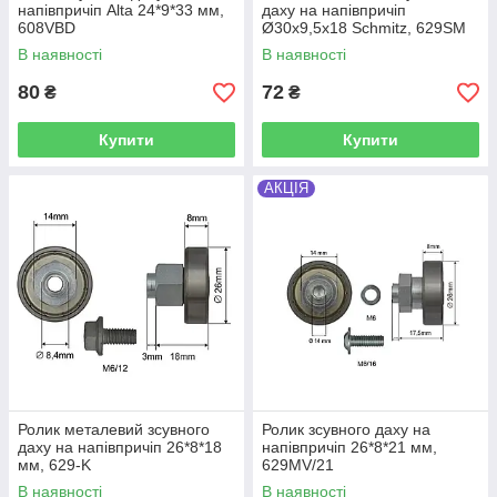
напівпричіп Alta 24*9*33 мм,
даху на напівпричіп
608VBD
Ø30x9,5x18 Schmitz, 629SM
В наявності
В наявності
80
72
₴
₴
Купити
Купити
АКЦІЯ
Ролик металевий зсувного
Ролик зсувного даху на
даху на напівпричіп 26*8*18
напівпричіп 26*8*21 мм,
мм, 629-K
629MV/21
В наявності
В наявності